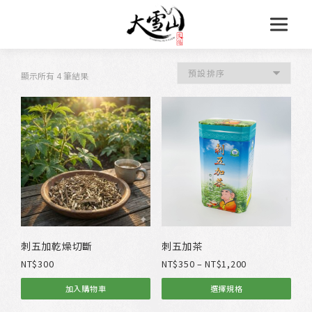
跳
至
主
要
內
容
顯示所有 4 筆結果
刺五加乾燥切斷
刺五加茶
價
NT$
300
NT$
350
–
NT$
1,200
格
加入購物車
選擇規格
範
此
圍