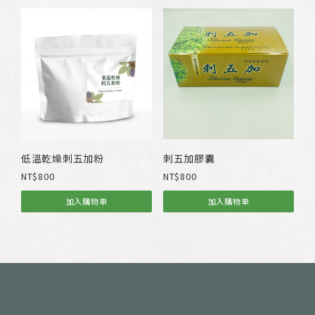
產
：
品
N
有
T
多
$
種
3
款
5
式
0
。
到
可
N
在
T
產
$
低溫乾燥刺五加粉
刺五加膠囊
品
1
NT$
800
NT$
800
頁
,
面
2
加入購物車
加入購物車
選
0
擇
0
選
項