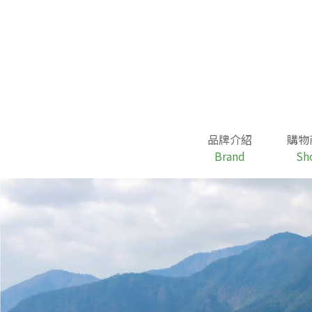
跳
至
主
要
內
容
品牌介紹
購物
Brand
Sh