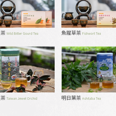
瓜茶
魚腥草茶
Wild Bitter Gourd Tea
Fishwort Tea
連茶
明日葉茶
Taiwan Jewel Orchid
Ashitaba Tea