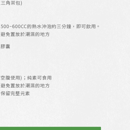
價
立三角茶包)
格
：
00~600CC的熱水沖泡約三分鐘，即可飲用。
N
和避免置放於潮濕的地方
T
薊膠囊
$
1
,
可空腹使用)；純素可食用
0
和避免置放於潮濕的地方
0
，保留完整元素
0
。