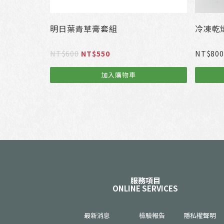
明日葉青草膏套組
冷凍乾
原
目
NT$
600
NT$
550
NT$
800
始
前
加入購物車
價
價
格
格
：
：
N
N
T
T
$
$
6
5
0
5
0
0
服務項目
。
。
ONLINE SERVICES
最新消息
檢驗報告
隱私權聲明