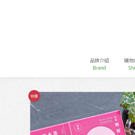
跳
至
主
要
內
容
品牌介紹
購物
Brand
Sh
特價