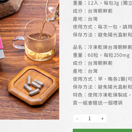
價
重量：12入，每包3g (獨
格
成分：台灣朝鮮薊
產地：台灣
：
使用方式：每次一包，請用5
N
保存方法：避免陽光直射
T
品名：冷凍乾燥台灣朝鮮
$
重量：60粒，每粒250mg
1
成分：台灣朝鮮薊
產地：台灣
,
使用方式：早、晚各1顆(
2
保存方法：避免陽光直射
5
特色：使用冷凍乾燥製成
0
買一組會贈送一個禮袋
。
-
+
朝鮮薊養生優惠套組 數量