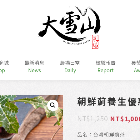
商城
最新消息
農場日常
檢驗報告
獲
op
News
Daily
Report
Aw
朝鮮薊養生優
原
NT$
1,250
NT$
1,00
始
品名：台灣朝鮮薊茶