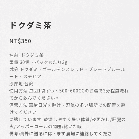
ドクダミ茶
NT$
350
名前: ドクダミ茶
重量:30個、パックあたり3g
成分:ドクダミ、ゴールデンスレッド、プレートブルール
ート、ステビア
原産地:台湾
使用方法:毎回1袋ずつ、500~600CCのお湯で3分程度淹れ
てから飲んでください。
保管方法:直射日光を避け、湿気の多い場所での配置を避
けてください
に適しています: 乾燥しやすく暑い体質/夜更かし/肝臓の
火/アッパーコールの問題/乾いた咳
備考:海外に送るには、まず農場に連絡してくださ