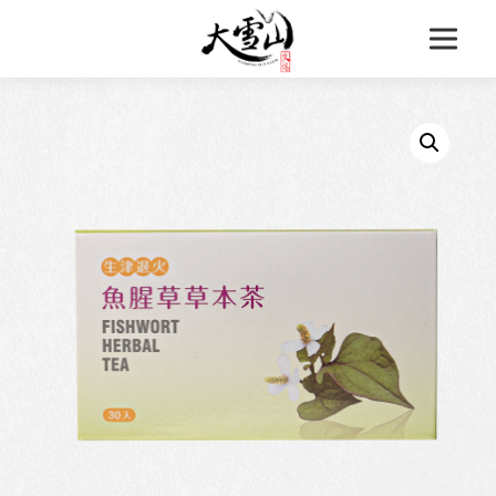
跳
至
主
要
內
容