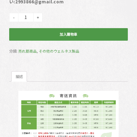
い:2993866@gmail.com
-
+
ドクダミ茶 數量
加入購物車
分類:
売れ筋商品
,
その他のウェルネス製品
描述