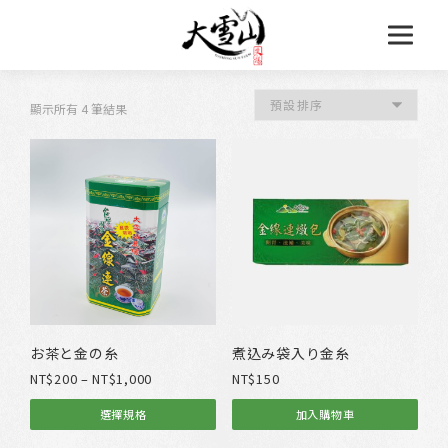
跳
至
主
要
內
容
顯示所有 4 筆結果
お茶と金の糸
煮込み袋入り金糸
價
NT$
200
–
NT$
1,000
NT$
150
格
選擇規格
加入購物車
範
此
圍