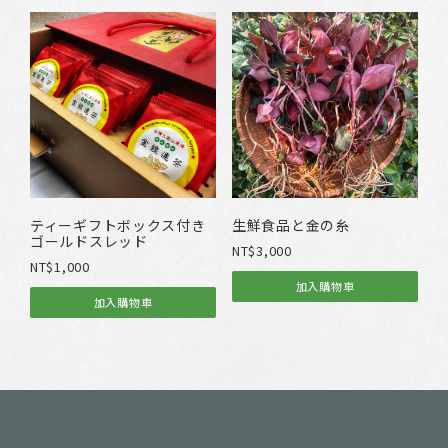
產
：
品
N
有
T
多
$
種
2
款
0
式
0
。
到
可
N
在
T
產
$
ティーギフトボックス付き
生鮮食品と金の糸
品
ゴールドスレッド
1
NT$
3,000
頁
,
NT$
1,000
面
0
加入購物車
選
加入購物車
0
擇
0
選
項